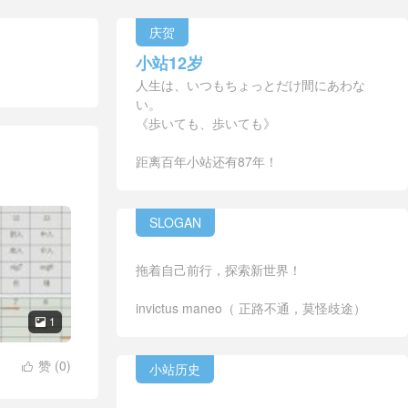
庆贺
小站12岁
人生は、いつもちょっとだけ間にあわな
い。
《歩いても、歩いても》
距离百年小站还有87年！
SLOGAN
拖着自己前行，探索新世界！
invictus maneo（ 正路不通，莫怪歧途）
1

赞 (
0
)
小站历史
