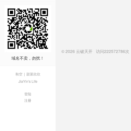
© 2026
云破天开
访问
222572786次
域名不卖，勿扰！
秋空
|
甜菜欣欣
JiaYin's Life
登陆
注册