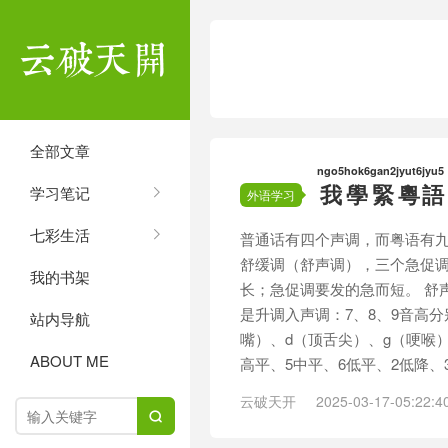
全部文章
ngo5
hok6
gan2
jyut6
jyu5
我
學
緊
粵
語
学习笔记
外语学习
七彩生活
普通话有四个声调，而粤语有九
舒缓调（舒声调），三个急促
我的书架
长；急促调要发的急而短。 舒声
是升调入声调：7、8、9音高分
站内导航
嘴）、d（顶舌尖）、g（哽喉
ABOUT ME
高平、5中平、6低平、2低降、3高
云破天开
2025-03-17-05:22:4
