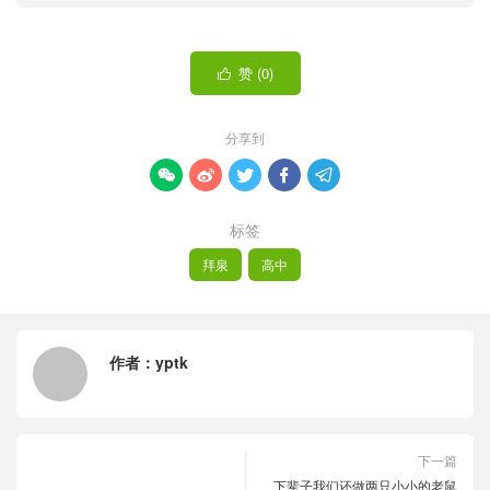
赞 (
0
)

分享到





标签
拜泉
高中
作者：
yptk
下一篇
下辈子我们还做两只小小的老鼠