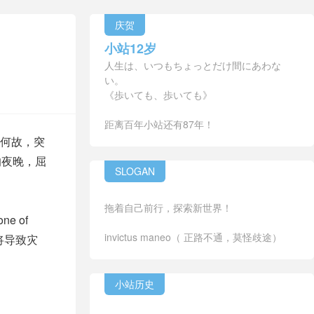
庆贺
小站12岁
人生は、いつもちょっとだけ間にあわな
い。
《歩いても、歩いても》
距离百年小站还有87年！
何故，突
的夜晚，屈
SLOGAN
拖着自己前行，探索新世界！
ne of
invictus maneo（ 正路不通，莫怪歧途）
中一种将导致灾
小站历史