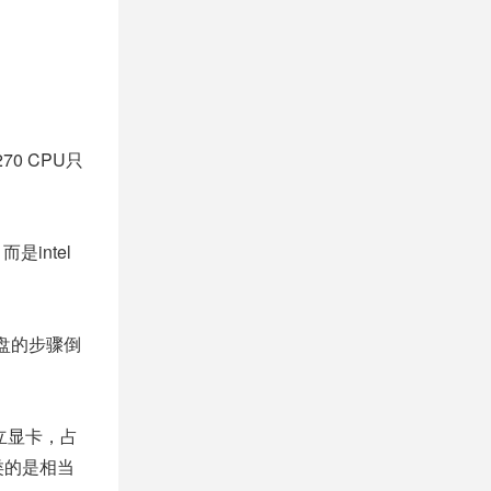
0 CPU只
intel
。
盘的步骤倒
立显卡，占
类的是相当