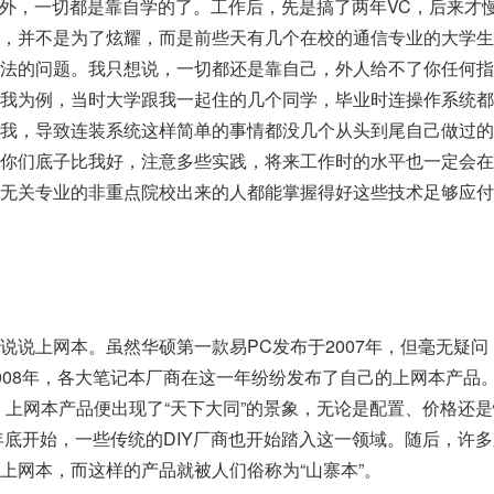
此之外，一切都是靠自学的了。工作后，先是搞了两年VC，后来才
些，并不是为了炫耀，而是前些天有几个在校的通信专业的大学生
方法的问题。我只想说，一切都还是靠自己，外人给不了你任何指
以我为例，当时大学跟我一起住的几个同学，毕业时连操作系统都
找我，导致连装系统这样简单的事情都没几个从头到尾自己做过的
你们底子比我好，注意多些实践，将来工作时的水平也一定会在
信无关专业的非重点院校出来的人都能掌握得好这些技术足够应付
上网本。虽然华硕第一款易PC发布于2007年，但毫无疑问
008年，各大笔记本厂商在这一年纷纷发布了自己的上网本产品。
后，上网本产品便出现了“天下大同”的景象，无论是配置、价格还
年年底开始，一些传统的DIY厂商也开始踏入这一领域。随后，许
上网本，而这样的产品就被人们俗称为“山寨本”。