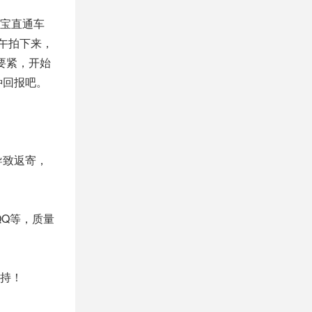
宝直通车
午拍下来，
要紧，开始
种回报吧。
导致返寄，
Q等，质量
持！