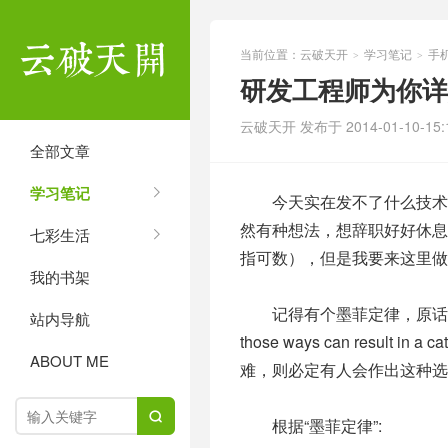
当前位置：
云破天开
学习笔记
手
>
>
研发工程师为你详
云破天开 发布于 2014-01-10-15:1
全部文章
学习笔记
今天实在发不了什么技术贴
然有种想法，想辞职好好休息
七彩生活
指可数），但是我要来这里做
我的书架
记得有个墨菲定律，原话是这样的：“If th
站内导航
those ways can result in
ABOUT ME
难，则必定有人会作出这种选

根据“墨菲定律”: