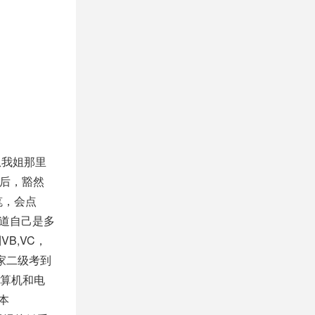
从我姐那里
思后，豁然
笔，会点
知道自己是多
B,VC，
国家二级考到
算机和电
本