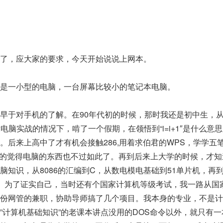
，应大家的要求，今天开始说说上网本。
一小型的电脑，一台屏幕比较小的笔记本电脑。
于对手机的了解。在90年代初的时候，那时我还是初中生，
没电脑实战的情况下，啃了一个假期，在领悟到“i=i+1″是什么意
。后来上高中了才有机会接触286,用着求伯君的WPS，学学五
程，就天真的觉得电脑的东西也不过如此了。再到后来上大学的时候，才
知识，从8086的汇编到C，从数电模电基础到51单片机，再到V
发环境。为了证实自己，当时还有个国家计算机等级考试，我一路从
一份网管的兼职，协助导师搞了几个项目。我本身的专业，不是计
”计算机基础知识”的老课本讲点没用的DOS命令以外，就只有一