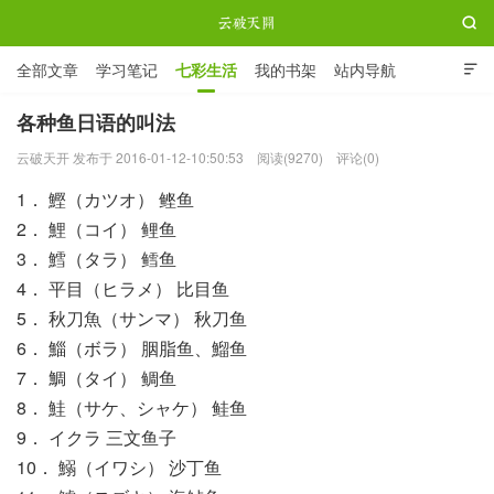

全部文章
学习笔记
七彩生活
我的书架
站内导航

ABOUT ME
各种鱼日语的叫法
云破天开 发布于 2016-01-12-10:50:53
阅读(9270)
评论(0)
云破天开
1． 鰹（カツオ） 鲣鱼
2． 鯉（コイ） 鲤鱼
3． 鱈（タラ） 鳕鱼
4． 平目（ヒラメ） 比目鱼
5． 秋刀魚（サンマ） 秋刀鱼
6． 鯔（ボラ） 胭脂鱼、鰡鱼
7． 鯛（タイ） 鲷鱼
8． 鮭（サケ、シャケ） 鲑鱼
9． イクラ 三文鱼子
10． 鰯（イワシ） 沙丁鱼