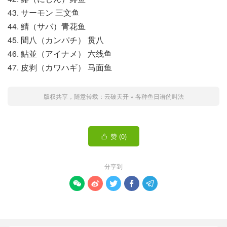
43. サーモン 三文鱼
44. 鯖（サバ）青花鱼
45. 間八（カンパチ） 贯八
46. 鮎並（アイナメ） 六线鱼
47. 皮剥（カワハギ） 马面鱼
版权共享，随意转载：
云破天开
»
各种鱼日语的叫法
赞 (
0
)

分享到




