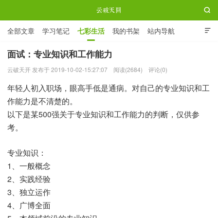

全部文章
学习笔记
七彩生活
我的书架
站内导航

ABOUT ME
面试：专业知识和工作能力
云破天开 发布于 2019-10-02-15:27:07
阅读(2684)
评论(0)
云破天开
年轻人初入职场，眼高手低是通病。对自己的专业知识和工
作能力是不清楚的。
以下是某500强关于专业知识和工作能力的判断，仅供参
考。
专业知识：
1、一般概念
2、实践经验
3、独立运作
4、广博全面