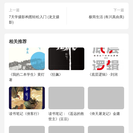
上一篇
下一篇
7天学摄影构图轻松入门 (龙文摄
极简生活 (有川真由美)
影)
相关推荐
《我的二本学生》黄灯
《狂飙》
《底层逻辑》-刘润
著
读书笔记《侠客行》
读书笔记：《遥远的救
《倚天屠龙记》金庸
世主》(豆豆)