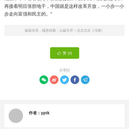
再接着明目张胆地干，中国就是这样改革开放，一小步一小
步走向富强和民主的。”
版权共享，随意转载：
云破天开
»
北京北京（冯唐）
赞 (
0
)

分享到





作者：
yptk