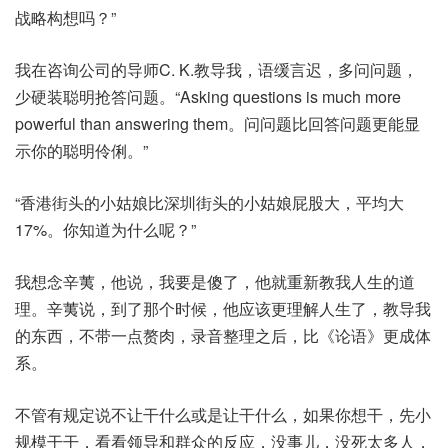
战略构想吗？”
我在咨询公司的导师C. K.教导我，语缓言迟，多问问题，
少硬装聪明抢答问题。“Asking questions is much more
powerful than answering them。问问题比回答问题更能显
示你的聪明伶俐。”
“香港街头的小姑娘比深圳街头的小姑娘屁股大，平均大
17%。你知道为什么呢？”
我想念辛荑，他说，我要是傻了，他就重新教我人生的道
理。辛荑说，到了那个时候，他应该更理解人生了，教导我
的东西，不带一点赘肉，录音整理之后，比《论语》更成体
系。
不管有规定说不让干什么或是让干什么，如果你想干，先小
规模干干，看看领导和群众的反应，没事儿，没死太多人，