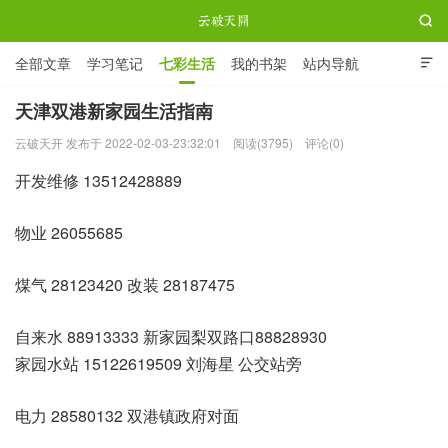

全部文章
学习笔记
七彩生活
我的书架
站内导航

ABOUT ME
天津双港新家园生活指南
云破天开 发布于 2022-02-03-23:32:01
阅读(3795)
评论(0)
云破天开
开发维修 13512428889
物业 26055685
煤气 28123420 改装 28187475
自来水 88913333 新家园梨双路口88828930
家园水站 15122619509 刘海星 公交站旁
电力 28580132 双港镇政府对面