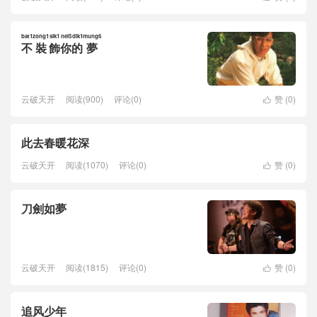
bat1
zong1
sik1
nei5
dik1
mung6
不
裝
飾
你
的
夢
云破天开
阅读(900)
评论(0)
赞 (
0
)

此去春暖花深
云破天开
阅读(1070)
评论(0)
赞 (
0
)

刀劍如夢
云破天开
阅读(1815)
评论(0)
赞 (
0
)

追风少年