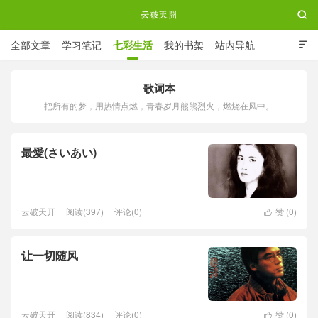

全部文章
学习笔记
七彩生活
我的书架
站内导航

ABOUT ME
歌词本
把所有的梦，用热情点燃，青春岁月熊熊烈火，燃烧在风中。
云破天开
最愛(さいあい)
云破天开
阅读(397)
评论(0)
赞 (
0
)

让一切随风
云破天开
阅读(834)
评论(0)
赞 (
0
)
