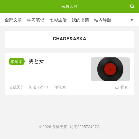

全部文章
学习笔记
七彩生活
我的书架
站内导航

ABOUT ME
CHAGE&ASKA
云破天开
男と女
歌词本
云破天开
阅读(22111)
评论(0)
赞 (
0
)

© 2026
云破天开
访问
222572497次