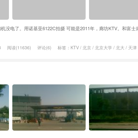
没电了。用诺基亚6122C拍摄 可能是2011年，廊坊KTV。和富士
8
阅读(11636)
评论(6)
标签：
KTV
/
北京
/
北京大学
/
北大
/
天津
体
/
长城