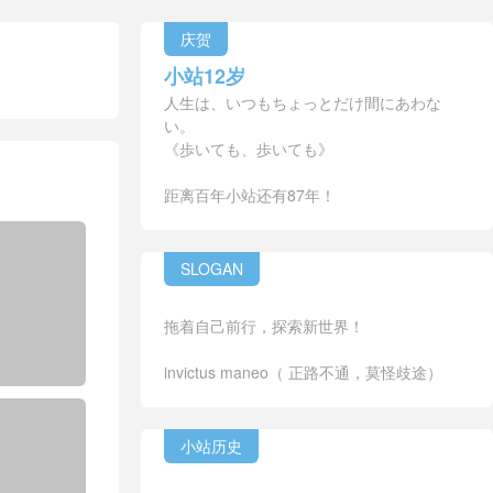
庆贺
小站12岁
人生は、いつもちょっとだけ間にあわな
い。
《歩いても、歩いても》
距离百年小站还有87年！
SLOGAN
拖着自己前行，探索新世界！
invictus maneo（ 正路不通，莫怪歧途）
小站历史