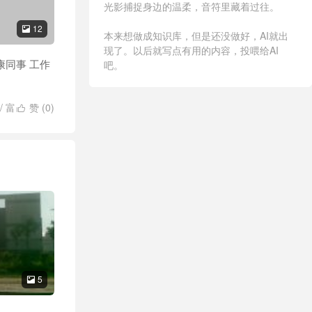
光影捕捉身边的温柔，音符里藏着过往。
12

本来想做成知识库，但是还没做好，AI就出
现了。以后就写点有用的内容，投喂给AI
康同事 工作
吧。
/
富
赞 (
0
)

5
