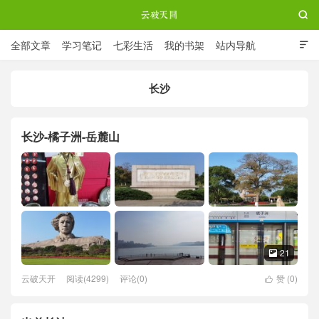

全部文章
学习笔记
七彩生活
我的书架
站内导航

ABOUT ME
长沙
云破天开
长沙-橘子洲-岳麓山
21

云破天开
阅读(4299)
评论(0)
赞 (
0
)
