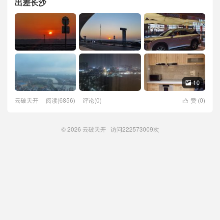
出差长沙
10

云破天开
阅读(6856)
评论(0)
赞 (
0
)

© 2026
云破天开
访问
222573009次