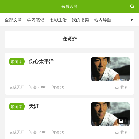

全部文章
学习笔记
七彩生活
我的书架
站内导航

ABOUT ME
任贤齐
云破天开
伤心太平洋
歌词本
云破天开
阅读(7982)
评论(0)
赞 (
0
)

天涯
歌词本
1

云破天开
阅读(8102)
评论(0)
赞 (
0
)
