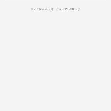
© 2026
云破天开
访问
222573057次