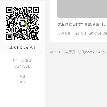
鼓浪屿 南普陀寺 曾厝垵 厦门
云破天开
2015-11-20-07:41:0
浪屿
域名不卖，勿扰！
© 2026
云破天开
访问
222573047次
秋空
|
甜菜欣欣
JiaYin's Life
登陆
注册