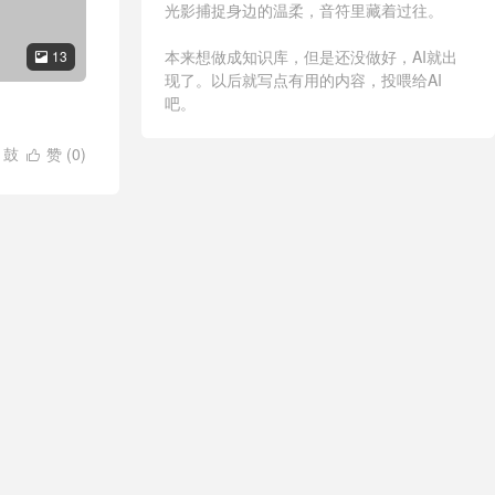
光影捕捉身边的温柔，音符里藏着过往。
本来想做成知识库，但是还没做好，AI就出
13

现了。以后就写点有用的内容，投喂给AI
吧。
/
鼓
赞 (
0
)
