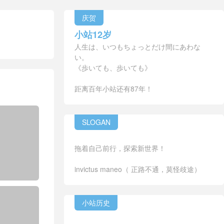
庆贺
小站12岁
人生は、いつもちょっとだけ間にあわな
い。
《歩いても、歩いても》
距离百年小站还有87年！
SLOGAN
拖着自己前行，探索新世界！
invictus maneo（ 正路不通，莫怪歧途）
小站历史