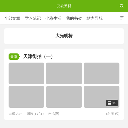

全部文章
学习笔记
七彩生活
我的书架
站内导航

ABOUT ME
大光明桥
云破天开
天津街拍（一）
天津
12

云破天开
阅读(9342)
评论(0)
赞 (
0
)
