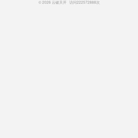
© 2026
云破天开
访问
222572888次