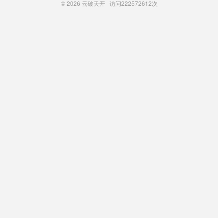
© 2026
云破天开
访问
222572612次