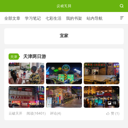

全部文章
学习笔记
七彩生活
我的书架
站内导航

ABOUT ME
宜家
云破天开
天津两日游
天津
18

云破天开
阅读(16401)
评论(4)
赞 (
1
)
