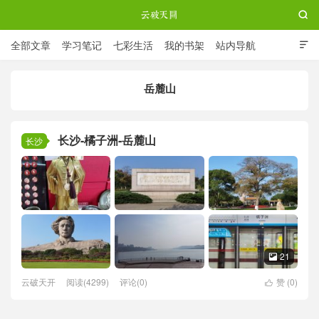

全部文章
学习笔记
七彩生活
我的书架
站内导航

ABOUT ME
岳麓山
云破天开
长沙-橘子洲-岳麓山
长沙
21

云破天开
阅读(4299)
评论(0)
赞 (
0
)
