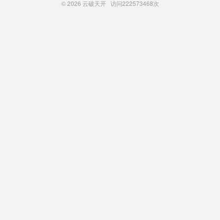
© 2026
云破天开
访问
222573468次