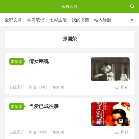

全部文章
学习笔记
七彩生活
我的书架
站内导航

ABOUT ME
张国荣
云破天开
倩女幽魂
歌词本
云破天开
阅读(8332)
评论(0)
赞 (
0
)

当爱已成往事
歌词本
1

云破天开
阅读(7493)
评论(0)
赞 (
1
)
