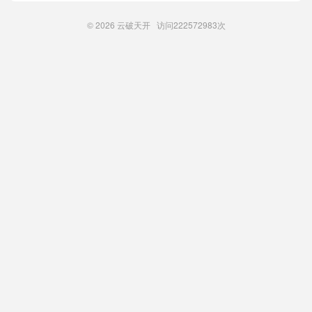
© 2026
云破天开
访问
222572983次