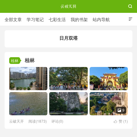

全部文章
学习笔记
七彩生活
我的书架
站内导航

ABOUT ME
日月双塔
云破天开
桂林
桂林
9

云破天开
阅读(1873)
评论(0)
赞 (
1
)
