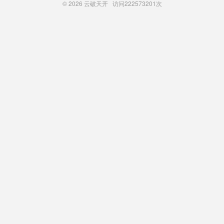
© 2026
云破天开
访问
222573201次