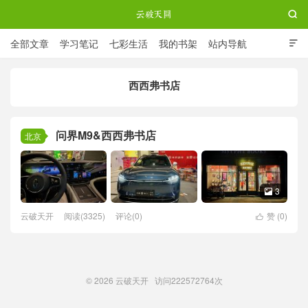

全部文章
学习笔记
七彩生活
我的书架
站内导航

ABOUT ME
西西弗书店
云破天开
问界M9&西西弗书店
北京
3

云破天开
阅读(3325)
评论(0)
赞 (
0
)

© 2026
云破天开
访问
222572764次