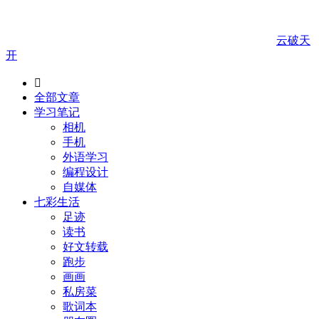
云破天
开

全部文章
学习笔记
相机
手机
外语学习
编程设计
自媒体
七彩生活
足迹
读书
好文转载
跑步
画画
私房菜
歌词本