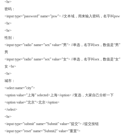
<br>
密码：
<input type=”password” name=”psw”> //
文本域，用来输入密码，名字叫
psw
<br>
<br>
性别：
<input type=”radio” name=”sex” value=”
男
“> //
单选，名字叫
sex
，数值是
“
男
”
男
<input type=”radio” name=”sex” value=”
女
“> //
单选，名字叫
sex
，数值是
“
女
”
女
<br>
<br>
城市：
<select name=”city”>
<option value=”
上海
” selected>
上海
</option> //
复选，大家自己分析一下
<option value=”
北京
“>
北京
</option>
</select>
<br>
<input type=”submit” name=”Submit” value=”
提交
“> //
提交按钮
<input type=”reset” name=”Submit2″ value=”
重置
“>