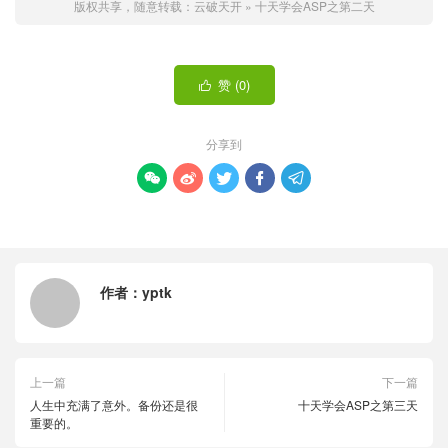
版权共享，随意转载：
云破天开
»
十天学会ASP之第二天
赞 (
0
)

分享到





作者：
yptk
上一篇
下一篇
人生中充满了意外。备份还是很
十天学会ASP之第三天
重要的。