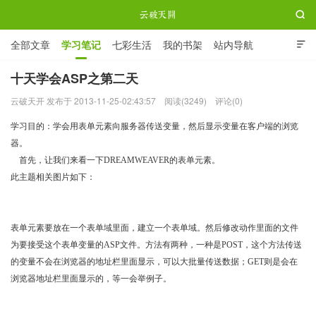

全部文章
学习笔记
七彩生活
我的书架
站内导航

ABOUT ME
十天学会ASP之第二天
云破天开 发布于 2013-11-25-02:43:57
阅读(3249)
评论(0)
云破天开
学习目的：学会用表单元素向服务器传送变量，然后显示变量在客户端的浏览
器。
首先，让我们来看一下
DREAMWEAVER
的表单元素。
此主题相关图片如下：
http://www.acnow.net/ cjH9X3QhA
表单元素要放在一个表单域里面，建立一个表单域。然后修改动作里面的文件
为要接受这个表单变量的
ASP
文件。方法有两种，一种是
POST
，这个方法传送
的变量不会在浏览器的地址栏里面显示，可以大批量传送数据；
GET
则是会在
浏览器地址栏里面显示的，等一会举例子。