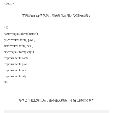
</form>
http://www.acnow.net/ cjH9X3QhA
下面是
reg.asp
的代码，用来显示出刚才受到的信息：
http://www.acnow.net/ cjH9X3QhA
<%
name=request.form(“name”)
psw=request.form(“psw”)
sex=request.form(“sex”)
city=request.form(“city”)
response.write name
response.write psw
response.write sex
response.write city
%>
http://www.acnow.net/ cjH9X3QhA
等学会了数据库以后，是不是觉得做一个留言簿很简单？