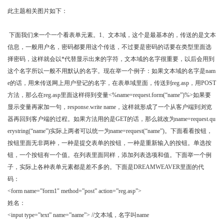
此主题相关图片如下：
下面我们来一个一个看表单元素。
1
、文本域，这个是最基本的，传送的是文本
信息，一般用户名，密码都要用这个传送，不过要是密码的话要在类型里面选
择密码，这样就会以
*
代替显示出来的字符，文本域的名字很重要，以后会用到
这个名字所以一般不用默认的名字。现在举一个例子：如果文本域的名字是
nam
e
的话，用来传送网上用户登记的名字，在表单域里面，传送到
reg.asp
，用
POST
方法，那么在
reg.asp
里面这样得到变量
<%name=request.form(“name”)%>
如果要
显示变量再家加一句，
response.write name
，这样就形成了一个从客户端到浏览
器再回到客户端的过程。如果方法用的是
GET
的话，那么就改为
name=request.qu
erystring(“name”)
实际上两者可以统一为
name=request(“name”)
。下面看看按钮，
按钮里面无非两种，一种是提交表单的按钮，一种是重新输入的按钮。单选按
钮，一个按钮有一个值。在列表里面同样，添加列表选项和值。下面举一个例
子，实际上各种表单元素都是差不多的。下面是
DREAMWEAVER
里面的代
码：
http://www.acnow.net/ cjH9X3QhA
<form name=”form1″ method=”post” action=”reg.asp”>
姓名：
<input type=”text” name=”name”> //
文本域，名字叫
name