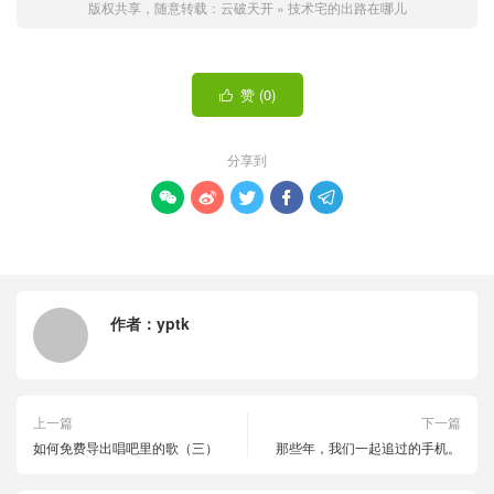
版权共享，随意转载：
云破天开
»
技术宅的出路在哪儿
赞 (
0
)

分享到





作者：
yptk
上一篇
下一篇
如何免费导出唱吧里的歌（三）
那些年，我们一起追过的手机。