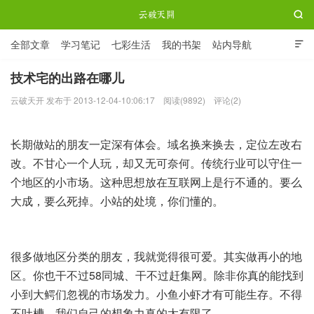

全部文章
学习笔记
七彩生活
我的书架
站内导航

ABOUT ME
技术宅的出路在哪儿
云破天开 发布于 2013-12-04-10:06:17
阅读(9892)
评论(2)
云破天开
长期做站的朋友一定深有体会。域名换来换去，定位左改右
改。不甘心一个人玩，却又无可奈何。传统行业可以守住一
个地区的小市场。这种思想放在互联网上是行不通的。要么
大成，要么死掉。小站的处境，你们懂的。
很多做地区分类的朋友，我就觉得很可爱。其实做再小的地
区。你也干不过58同城、干不过赶集网。除非你真的能找到
小到大鳄们忽视的市场发力。小鱼小虾才有可能生存。不得
不吐槽，我们自己的想象力真的太有限了。