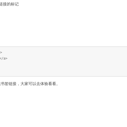
链接的标记
>
</a>
此书签链接，大家可以去体验看看。