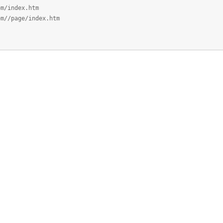
om/index.htm
om//page/index.htm