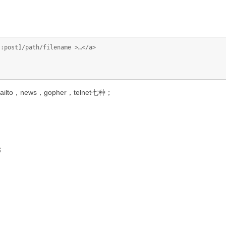
[:post]/path/filename >…</a>
ailto，news，gopher，telnet七种；
；