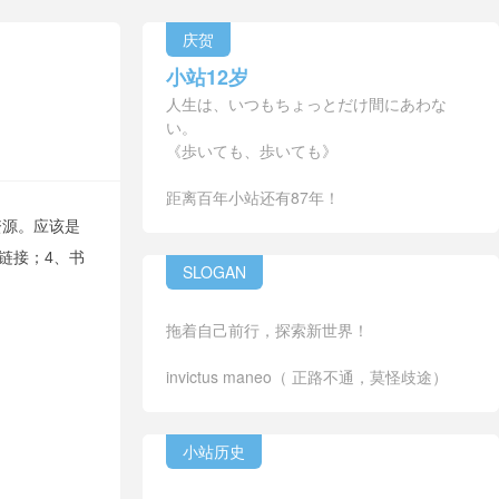
庆贺
小站12岁
人生は、いつもちょっとだけ間にあわな
い。
《歩いても、歩いても》
距离百年小站还有87年！
资源。应该是
链接；4、书
SLOGAN
拖着自己前行，探索新世界！
invictus maneo（ 正路不通，莫怪歧途）
小站历史