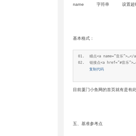
name 字符串 设置超
基本格式：
瞄点<a name=”音乐”>…</a
链接点<a href=”#音乐”>…
复制代码
目前厦门小鱼网的首页就有是有
五、基准参考点