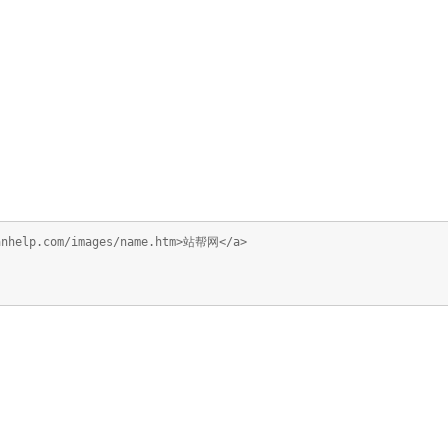
anhelp.com/images/name.htm>站帮网</a>