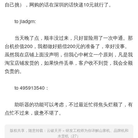
自己挑），网购的话在深圳的话快递10元就行了。
to jiadgm:
当天晚了点，顺丰没过来，只好冒险用了一次申通。那
台机价值200，我都做好赔偿200元的准备了，幸好没事。
虽然我在店铺上面没声明，但我心中树立一个原则，凡是我
淘宝店铺发货的，如果快件丢单，客户收不到货，我会全额
负责的。
to 495913540：
助听器的功能可以考虑，不过最近忙得焦头烂额了，有
点忙不过来，疲惫不堪了。
版权共享，随意转载：
云破天开
»
研发工程师为你详解山寨机、品牌机和
水货机（27）