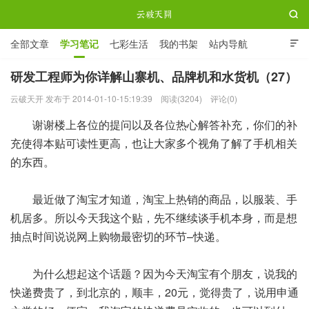

全部文章
学习笔记
七彩生活
我的书架
站内导航

ABOUT ME
研发工程师为你详解山寨机、品牌机和水货机（27）
云破天开 发布于 2014-01-10-15:19:39
阅读(3204)
评论(0)
云破天开
谢谢楼上各位的提问以及各位热心解答补充，你们的补
充使得本贴可读性更高，也让大家多个视角了解了手机相关
的东西。
最近做了淘宝才知道，淘宝上热销的商品，以服装、手
机居多。所以今天我这个贴，先不继续谈手机本身，而是想
抽点时间说说网上购物最密切的环节–快递。
为什么想起这个话题？因为今天淘宝有个朋友，说我的
快递费贵了，到北京的，顺丰，20元，觉得贵了，说用申通