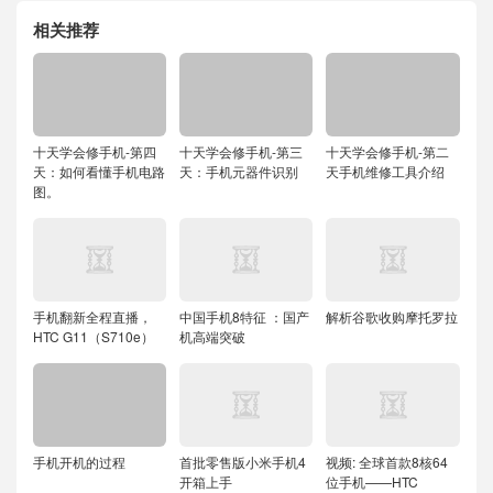
相关推荐
十天学会修手机-第四
十天学会修手机-第三
十天学会修手机-第二
天：如何看懂手机电路
天：手机元器件识别
天手机维修工具介绍
图。
手机翻新全程直播，
中国手机8特征 ：国产
解析谷歌收购摩托罗拉
HTC G11（S710e）
机高端突破
手机开机的过程
首批零售版小米手机4
视频: 全球首款8核64
开箱上手
位手机——HTC