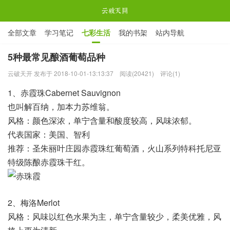

全部文章
学习笔记
七彩生活
我的书架
站内导航

ABOUT ME
5种最常见酿酒葡萄品种
云破天开 发布于 2018-10-01-13:13:37
阅读(20421)
评论(1)
云破天开
1、赤霞珠Cabernet Sauvignon
也叫解百纳，加本力苏维翁。
风格：颜色深浓，单宁含量和酸度较高，风味浓郁。
代表国家：美国、智利
推荐：圣朱丽叶庄园赤霞珠红葡萄酒，火山系列特科托尼亚
特级陈酿赤霞珠干红。
2、梅洛Merlot
风格：风味以红色水果为主，单宁含量较少，柔美优雅，风