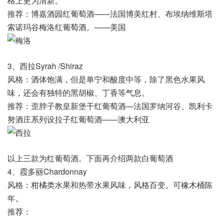
格上更为清新。
推荐：博嘉酒园红葡萄酒——法国博美红村、布埃纳维斯塔
索诺玛谷梅洛红葡萄酒。——美国
3、西拉Syrah /Shiraz
风格：酒体饱满，但是单宁和酸度中等，除了黑色水果风
味，还会有独特的黑胡椒、丁香等气息。
推荐：歪脖子教皇新堡干红葡萄酒—法国罗纳河谷、凯利卡
努酒庄系列设拉子红葡萄酒——澳大利亚
以上三款为红葡萄酒。下面再介绍两款白葡萄酒
4、霞多丽Chardonnay
风格：柑橘类水果和热带水果风味，风格百变。可橡木桶陈
年。
推荐：