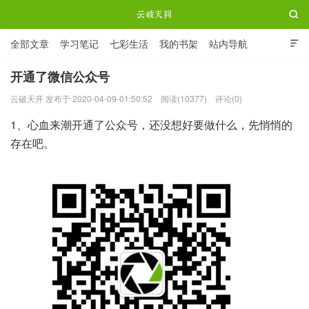

全部文章
学习笔记
七彩生活
我的书架
站内导航

ABOUT ME
开通了微信公众号
云破天开 发布于 2020-04-09-01:50:52
阅读(10377)
评论(0)
云破天开
1、心血来潮开通了公众号，还没想好要做什么，先悄悄的
存在吧。