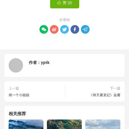
赞 (
0
)

分享到





作者：
yptk
上一篇
下一篇
画一个小姐姐
《倚天屠龙记》金庸
相关推荐