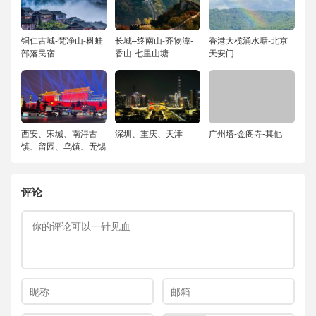
铜仁古城-梵净山-树蛙
长城–终南山-齐物潭-
香港大榄涌水塘-北京
部落民宿
香山-七里山塘
天安门
西安、宋城、南浔古
深圳、重庆、天津
广州塔-金阁寺-其他
镇、留园、乌镇、无锡
评论