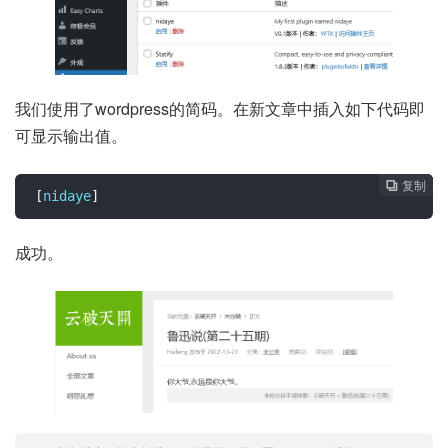
我们使用了wordpress的简码。在新文章中插入如下代码即
可显示输出值。
复制
复制
复制
复制
复制
复制






[
nidaye
]
成功。