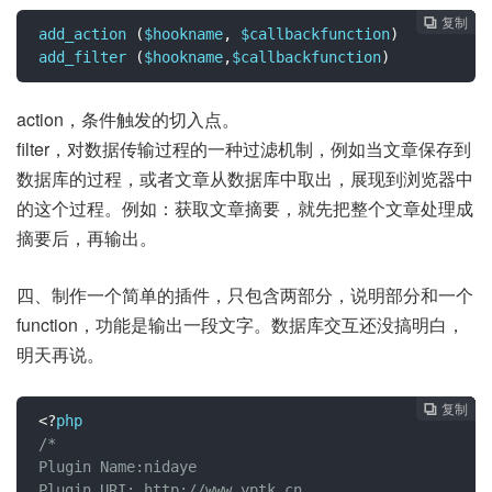
复制
复制
复制
复制
复制
复制
复制
复制








add_action 
(
$hookname
,
 $callbackfunction
)
add_filter 
(
$hookname
,
$callbackfunction
)
action，条件触发的切入点。
filter，对数据传输过程的一种过滤机制，例如当文章保存到
数据库的过程，或者文章从数据库中取出，展现到浏览器中
的这个过程。例如：获取文章摘要，就先把整个文章处理成
摘要后，再输出。
四、制作一个简单的插件，只包含两部分，说明部分和一个
function，功能是输出一段文字。数据库交互还没搞明白，
明天再说。
复制
复制
复制
复制
复制
复制
复制







<?
/*

Plugin Name:nidaye

Plugin URI: http://www.yptk.cn
