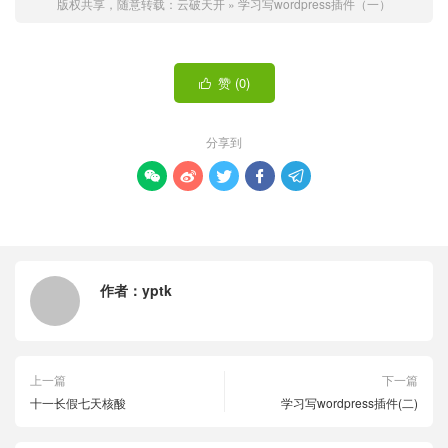
版权共享，随意转载：
云破天开
»
学习写wordpress插件（一）
赞 (
0
)

分享到





作者：
yptk
上一篇
下一篇
十一长假七天核酸
学习写wordpress插件(二)