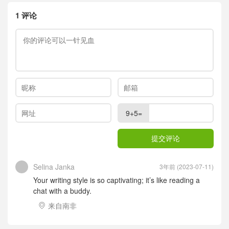
1 评论
9+5=
Selina Janka
3年前 (2023-07-11)
Your writing style is so captivating; it’s like reading a
chat with a buddy.
来自南非