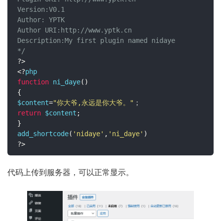
Version:V0.1

Author: YPTK

Author URI:http://www.yptk.cn

Description:My first plugin named nidaye

*/
?>
<?
function
 ni_daye
()
{
$content
=
"你大爷,永远是你大爷。"
；
return
 $content
;
}
add_shortcode
(
'nidaye'
,
'ni_daye'
)
?>
代码上传到服务器，可以正常显示。