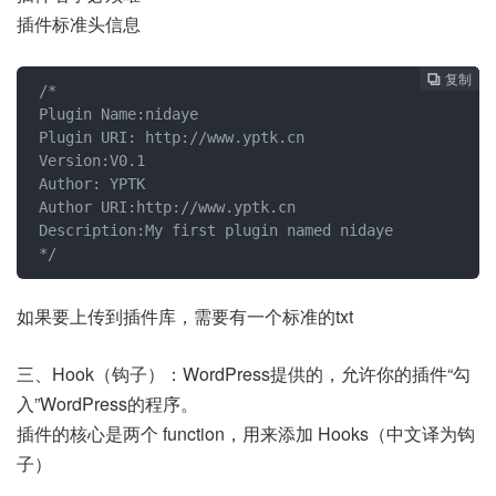
插件标准头信息
复制
复制
复制
复制
复制
复制
复制
复制
复制









/*

Plugin Name:nidaye

Plugin URI: http://www.yptk.cn

Version:V0.1

Author: YPTK

Author URI:http://www.yptk.cn

Description:My first plugin named nidaye

*/
如果要上传到插件库，需要有一个标准的txt
三、Hook（钩子）：WordPress提供的，允许你的插件“勾
入”WordPress的程序。
插件的核心是两个 function，用来添加 Hooks（中文译为钩
子）