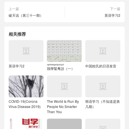
上一篇
下一篇
破天说（第三十一期）
英语学习2
相关推荐
英语学习2
ngo5
hok6
gan2
jyut6
jyu5
中国姓氏的日语发音
我
學
緊
粵
語
（一）
COVID-19(Corona
The World Is Run By
韩语学习（不知道是第
Virus Disease 2019)
People No Smarter
几期）
Than You