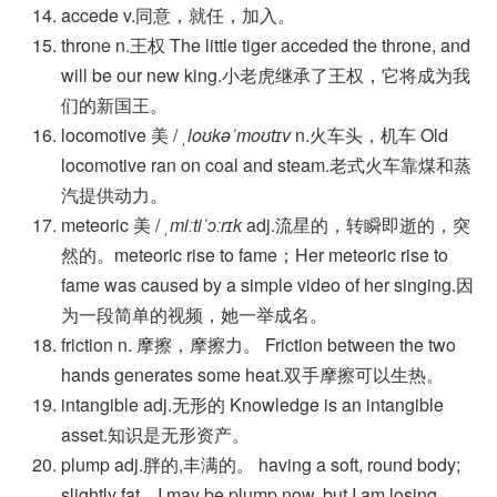
accede v.同意，就任，加入。
throne n.王权 The little tiger acceded the throne, and
will be our new king.小老虎继承了王权，它将成为我
们的新国王。
locomotive 美 /
ˌloʊkəˈmoʊtɪv
n.火车头，机车 Old
locomotive ran on coal and steam.老式火车靠煤和蒸
汽提供动力。
meteoric 美 /
ˌmiːtiˈɔːrɪk
adj.流星的，转瞬即逝的，突
然的。meteoric rise to fame；Her meteoric rise to
fame was caused by a simple video of her singing.因
为一段简单的视频，她一举成名。
friction n. 摩擦，摩擦力。 Friction between the two
hands generates some heat.双手摩擦可以生热。
intangible adj.无形的 Knowledge is an intangible
asset.知识是无形资产。
plump adj.胖的,丰满的。 having a soft, round body;
slightly fat。I may be plump now, but I am losing