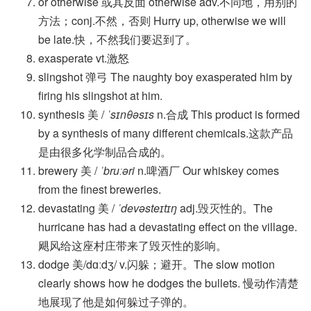
or otherwise 或其反面 otherwise adv.不同地，用别的
方法；conj.不然，否则 Hurry up, otherwise we will
be late.快，不然我们要迟到了。
exasperate vt.激怒
slingshot 弹弓 The naughty boy exasperated him by
firing his slingshot at him.
synthesis 美 /
ˈsɪnθəsɪs
n.合成 This product is formed
by a synthesis of many different chemicals.这款产品
是由很多化学制品合成的。
brewery 美 /
ˈbruːəri
n.啤酒厂 Our whiskey comes
from the finest breweries.
devastating 美 /
ˈdevəsteɪtɪŋ
adj.毁灭性的。The
hurricane has had a devastating effect on the village.
飓风给这座村庄带来了毁灭性的影响。
dodge 美/dɑːdʒ/ v.闪躲；避开。The slow motion
clearly shows how he dodges the bullets. 慢动作清楚
地展现了他是如何躲过子弹的。