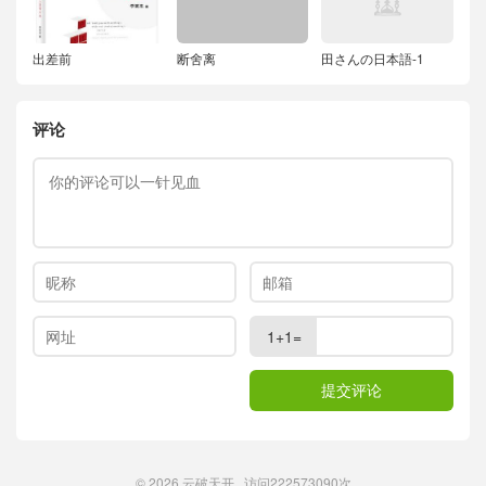
出差前
断舍离
田さんの日本語-1
评论
1+1=
© 2026
云破天开
访问
222573090次