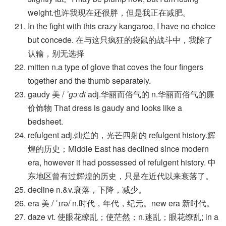
weight.也许我现在还很胖，但是我正在减肥。
In the fight with this crazy kangaroo, I have no choice
but concede. 在与这只疯狂的袋鼠的战斗中，我除了
认输，别无选择
mitten n.a type of glove that coves the four fingers
together and the thumb separately.
gaudy 美 /
ˈɡɔːdi
adj.华丽而俗气的 n.华丽而俗气的廉
价饰物 That dress is gaudy and looks like a
bedsheet.
refulgent adj.灿烂的，光芒四射的 refulgent history.辉
煌的历史；Middle East has declined since modern
era, however it had possessed of refulgent history. 中
东地区曾有过辉煌的历史，只是在近代以来衰落了。
decline n.&v.衰落，下降，减少。
era 美 / ˈɪrə/ n.时代，年代，纪元。new era 新时代。
daze vt. 使眼花缭乱；使茫然；n.迷乱；眼花缭乱; in a