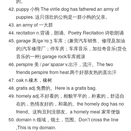
的。
puppy 小狗 The virile dog has fathered an army of
puppies. 这只强壮的公狗是一群小狗的父亲。
an army of 一大群
recitation n.背诵，朗诵。Poetry Recitation 诗歌朗诵
garage 美/ɡəˈrɑːʒ 车库；(兼营汽车销售、修理及加油
的)汽车修理厂；停车房；车库音乐，加拉奇音乐(货仓
音乐的一种) garage rock车库摇滚
perspire 美 /
pərˈspaɪər
v.出汗，流汗。The two
friends perspire from heat.两个好朋友热的直出汗
oak n.橡木，橡树
gratis adj.免费的。Here is a gratis bag.
homely adj.不好看的，相貌平平的，朴素的，舒适自
在的，热情友好的，和蔼的。the homely dog has no
friend。这狗丑到没朋友。a homely meal 家常便饭
domain n.领域，领土，范围。Don’t cross the line
,This is my domain.