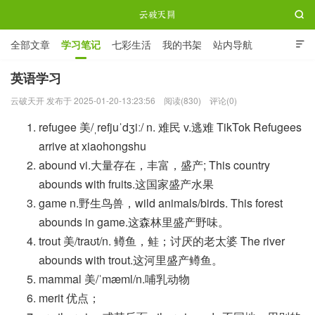

全部文章
学习笔记
七彩生活
我的书架
站内导航

ABOUT ME
英语学习
云破天开 发布于 2025-01-20-13:23:56
阅读(830)
评论(0)
云破天开
refugee 美/ˌrefjuˈdʒiː/ n. 难民 v.逃难 TikTok Refugees
arrive at xiaohongshu
abound vi.大量存在，丰富，盛产; This country
abounds with fruits.这国家盛产水果
game n.野生鸟兽，wild animals/birds. This forest
abounds in game.这森林里盛产野味。
trout 美/traʊt/n. 鳟鱼，鲑；讨厌的老太婆 The river
abounds with trout.这河里盛产鳟鱼。
mammal 美/ˈmæml/n.哺乳动物
merit 优点；