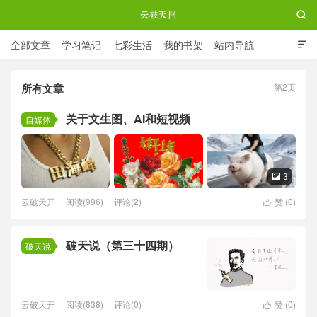

全部文章
学习笔记
七彩生活
我的书架
站内导航

ABOUT ME
所有文章
第2页
云破天开
关于文生图、AI和短视频
自媒体
3

云破天开
阅读(996)
评论(2)
赞 (
0
)

破天说（第三十四期）
破天说
云破天开
阅读(838)
评论(0)
赞 (
0
)
