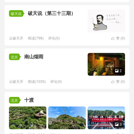
破天说（第三十三期）
破天说
云破天开
阅读(798)
评论(0)
赞 (
0
)

南山烟雨
北京
2

云破天开
阅读(1035)
评论(0)
赞 (
0
)

十渡
北京
3
