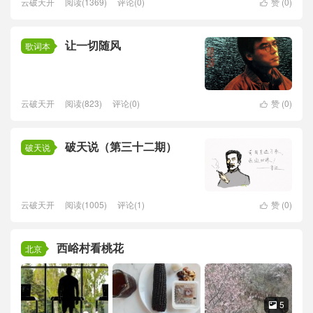
云破天开
阅读(1369)
评论(0)
赞 (
0
)

让一切随风
歌词本
云破天开
阅读(823)
评论(0)
赞 (
0
)

破天说（第三十二期）
破天说
云破天开
阅读(1005)
评论(1)
赞 (
0
)

西峪村看桃花
北京
5
