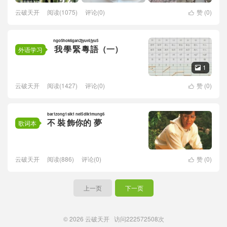
云破天开
阅读(1075)
评论(0)
赞 (
0
)

ngo5
hok6
gan2
jyut6
jyu5
我
學
緊
粵
語
（一）
外语学习
1

云破天开
阅读(1427)
评论(0)
赞 (
0
)

bat1
zong1
sik1
nei5
dik1
mung6
不
裝
飾
你
的
夢
歌词本
云破天开
阅读(886)
评论(0)
赞 (
0
)

上一页
下一页
© 2026
云破天开
访问
222572508次