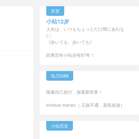
庆贺
小站12岁
人生は、いつもちょっとだけ間にあわな
い。
《歩いても、歩いても》
距离百年小站还有87年！
SLOGAN
拖着自己前行，探索新世界！
invictus maneo（ 正路不通，莫怪歧途）
小站历史