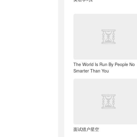
The World Is Run By People No
Smarter Than You
面试猎户星空