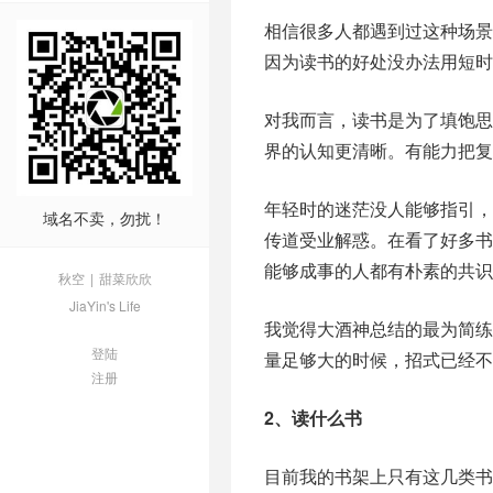
相信很多人都遇到过这种场
因为读书的好处没办法用短时
对我而言，读书是为了填饱
界的认知更清晰。有能力把复
年轻时的迷茫没人能够指引
域名不卖，勿扰！
传道受业解惑。在看了好多
能够成事的人都有朴素的共识
秋空
|
甜菜欣欣
JiaYin's Life
我觉得大酒神总结的最为简练
登陆
量足够大的时候，招式已经不
注册
2、读什么书
目前我的书架上只有这几类书