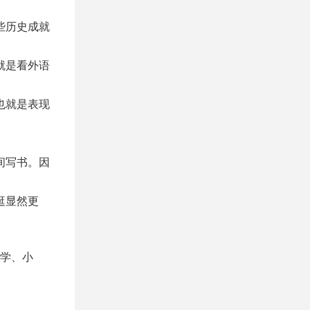
些历史成就
就是看外语
也就是表现
间写书。因
逛显然更
学、小