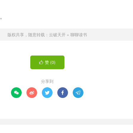
。
版权共享，随意转载：
云破天开
»
聊聊读书
赞 (
0
)

分享到




