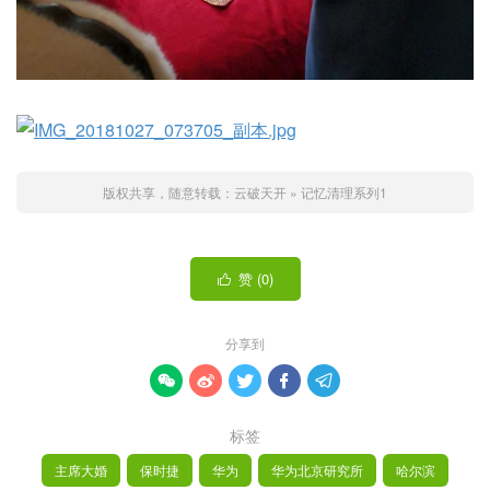
版权共享，随意转载：
云破天开
»
记忆清理系列1
赞 (
0
)

分享到





标签
主席大婚
保时捷
华为
华为北京研究所
哈尔滨