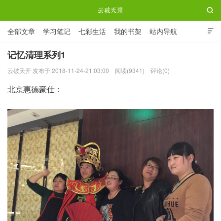

全部文章
学习笔记
七彩生活
我的书架
站内导航

ABOUT ME
记忆清理系列1
云破天开 发布于 2018-11-24-21:03:00
阅读(9341)
评论(0)
云破天开
北京惠德豪仕：