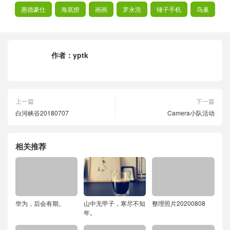
惠德豪仕
海底捞
画画
罗永浩
锤子手机
鸟巢
作者：
yptk
上一篇
下一篇
白河峡谷20180707
Camera小队活动
相关推荐
华为，后会有期。
山中无甲子，寒尽不知
整理照片20200808
年。