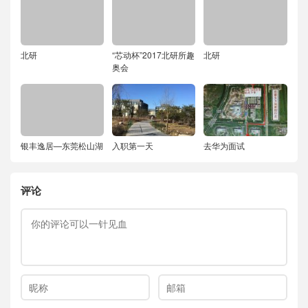
北研
“芯动杯”2017北研所趣
北研
奥会
银丰逸居—东莞松山湖
入职第一天
去华为面试
评论