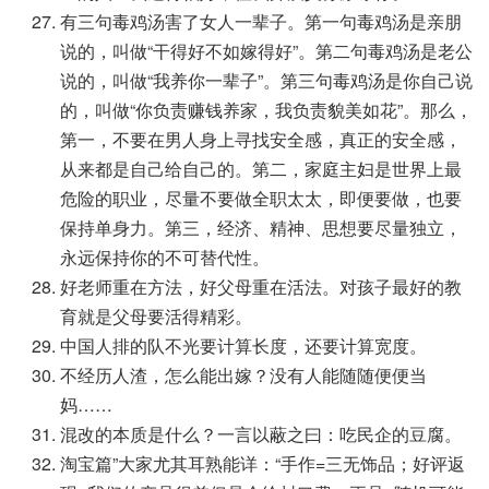
有三句毒鸡汤害了女人一辈子。第一句毒鸡汤是亲朋
说的，叫做“干得好不如嫁得好”。第二句毒鸡汤是老公
说的，叫做“我养你一辈子”。第三句毒鸡汤是你自己说
的，叫做“你负责赚钱养家，我负责貌美如花”。那么，
第一，不要在男人身上寻找安全感，真正的安全感，
从来都是自己给自己的。第二，家庭主妇是世界上最
危险的职业，尽量不要做全职太太，即便要做，也要
保持单身力。第三，经济、精神、思想要尽量独立，
永远保持你的不可替代性。
好老师重在方法，好父母重在活法。对孩子最好的教
育就是父母要活得精彩。
中国人排的队不光要计算长度，还要计算宽度。
不经历人渣，怎么能出嫁？没有人能随随便便当
妈……
混改的本质是什么？一言以蔽之曰：吃民企的豆腐。
淘宝篇”大家尤其耳熟能详：“手作=三无饰品；好评返