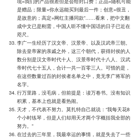
现=我们的产品很差但是会给封口费；正品=随机可能
是赠品；限量=你永远能买到最后一件；创意=很丑，
是故意的；高定=网红主播同款”……看来，把中文翻
成中文已是刚需，中国人听不懂中国话的日子已近在
咫尺。
李广一生经历了汉文帝、汉景帝、以及汉武帝三朝。
除去皇帝家的亲戚之外，这三个朝代，获得封侯的人
数分别是汉文帝时代十人、汉景帝时代十八人、汉武
帝时代七十五人，合计一共一百零三人。可惜的是，
在这些数量过百的封侯者名单之中，竟无李广将军的
名字。
行万里路，没毛病，但前提是：读万卷书。没有知识
积累，基本上也就是看热闹。
天才，不代表不努力。莫扎特自己就说：“我每天花8
个小时练琴，但是人们却用天才两个字概括我全部的
努力。”
在过去的三年里，我最幸运的事情，就是失去了一些