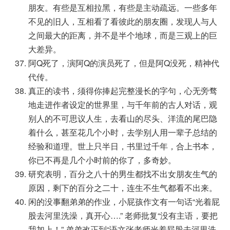
朋友。有些是互相拉黑，有些是主动疏远。一些多年
不见的旧人，互相看了看彼此的朋友圈，发现人与人
之间最大的距离，并不是半个地球，而是三观上的巨
大差异。
阿Q死了，演阿Q的演员死了，但是阿Q没死，精神代
代传。
真正的读书，须得你捧起完整漫长的字句，心无旁骛
地走进作者设定的世界里，与千年前的古人对话，观
别人的不可思议人生，去看山的尽头、洋流的尾巴隐
着什么，甚至花几个小时，去学别人用一辈子总结的
经验和道理。世上只半日，书里过千年，合上书本，
你已不再是几个小时前的你了，多奇妙。
研究表明，百分之八十的男生都找不出女朋友生气的
原因，剩下的百分之二十，连生不生气都看不出来。
闲的没事翻弟弟的作业，小屁孩作文有一句话“光着屁
股去河里洗澡，真开心….” 老师批复“没有主语，要把
我加上！” 弟弟改正到“语文张老师光着屁股去河里洗