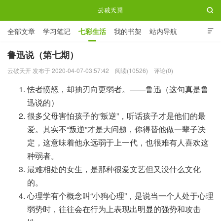

全部文章
学习笔记
七彩生活
我的书架
站内导航

ABOUT ME
鲁迅说（第七期）
云破天开 发布于 2020-04-07-03:57:42
阅读(10526)
评论(0)
云破天开
怯者愤怒，却抽刃向更弱者。——鲁迅（这句真是鲁
迅说的）
很多父母害怕孩子的“叛逆”，听话孩子才是他们的最
爱。其实不“叛逆”才是大问题，你得替他做一辈子决
定，这意味着他永远弱于上一代，也很难有人喜欢这
种弱者。
最难相处的女生，是那种很爱文艺但又没什么文化
的。 ​​​​
心理学有个概念叫“小狗心理”，是说当一个人处于心理
弱势时，往往会在行为上表现出明显的强势和攻击