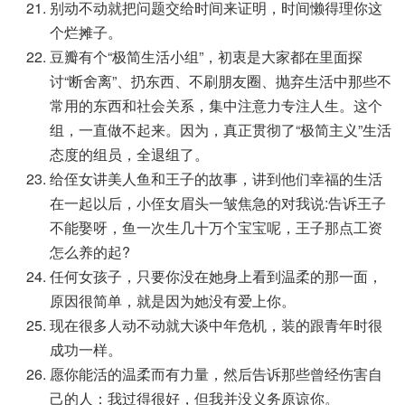
别动不动就把问题交给时间来证明，时间懒得理你这
个烂摊子。
豆瓣有个“极简生活小组”，初衷是大家都在里面探
讨“断舍离”、扔东西、不刷朋友圈、抛弃生活中那些不
常用的东西和社会关系，集中注意力专注人生。这个
组，一直做不起来。因为，真正贯彻了“极简主义”生活
态度的组员，全退组了。
给侄女讲美人鱼和王子的故事，讲到他们幸福的生活
在一起以后，小侄女眉头一皱焦急的对我说:告诉王子
不能娶呀，鱼一次生几十万个宝宝呢，王子那点工资
怎么养的起?
任何女孩子，只要你没在她身上看到温柔的那一面，
原因很简单，就是因为她没有爱上你。
现在很多人动不动就大谈中年危机，装的跟青年时很
成功一样。
愿你能活的温柔而有力量，然后告诉那些曾经伤害自
己的人：我过得很好，但我并没义务原谅你。