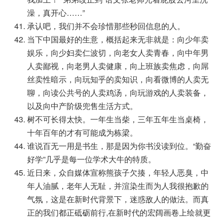
澡，真开心……”
承认吧，我们并不会珍惜那些秒回信息的人。
当下中国最好的生意，概括起来无非就是：向少年卖
娱乐，向少妇卖仁波切，向老女人卖青春，向中年男
人卖鄙视，向老男人卖健康，向上班族卖焦虑，向屌
丝卖性暗示，向玩知乎的卖知识，向看微博的人卖无
聊，向读公共号的人卖鸡汤，向玩游戏的人卖装备，
以及向中产阶级兜售生活方式。
树不可长得太快。一年生当柴，三年五年生当桌椅，
十年百年的才有可能成为栋梁。
谁说百无一用是书生，那是因为你书没读到位。“勤奋
好学”几乎是每一位学术大牛的特质。
近日来，众自媒体宣称熊孩子欠揍，年轻人恶臭，中
年人油腻，老年人无耻，并渲染生而为人我很抱歉的
气氛，这是在新时代背景下，迷惑敌人的做法。而真
正的我们都正砥砺前行,在新时代的宏阔画卷上绘就更