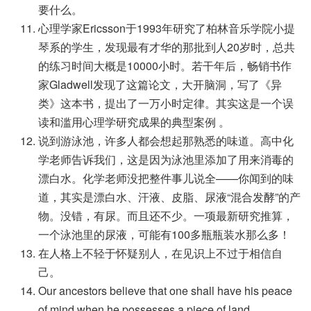
要什么。
心理学家Ericsson于1993年研究了柏林音乐学院小提
琴系的学生，发现最有才华的那批到人20岁时，总共
的练习时间大概是10000小时。若干年后，畅销书作
家Gladwell发现了这篇论文，大开脑洞，写了《异
类》这本书，提出了一万小时定律。其实这是一个误
读和滥用心理学研究成果的典型案例 。
说到游泳池，许多人都会想起那熟悉的味道。高中化
学老师告诉我们，这是因为泳池里添加了用来消毒的
漂白水。化学老师没把整件事儿说全——你闻到的味
道，其实是漂白水、汗液、皮脂、尿液“混合发酵”的产
物。没错，有尿。而且还不少。一项最新研究推算，
一个泳池里的尿液，可能有100多瓶瓶装水那么多！
在人格上不轻于怀疑别人，在见识上不过于相信自
己。
Our ancestors believe that one shall have his peace
of mind when he possesses a piece of land.