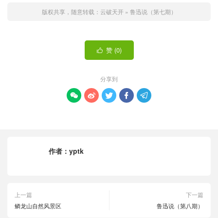
版权共享，随意转载：
云破天开
»
鲁迅说（第七期）
赞 (
0
)

分享到





作者：
yptk
上一篇
下一篇
鳞龙山自然风景区
鲁迅说（第八期）