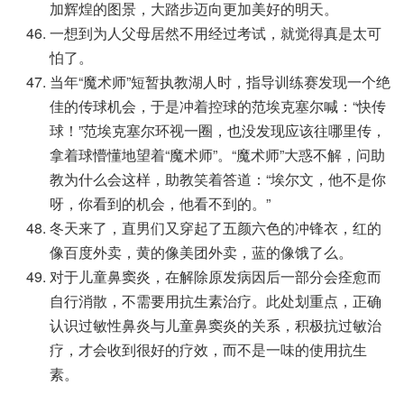
加辉煌的图景，大踏步迈向更加美好的明天。
一想到为人父母居然不用经过考试，就觉得真是太可
怕了。
当年“魔术师”短暂执教湖人时，指导训练赛发现一个绝
佳的传球机会，于是冲着控球的范埃克塞尔喊：“快传
球！”范埃克塞尔环视一圈，也没发现应该往哪里传，
拿着球懵懂地望着“魔术师”。“魔术师”大惑不解，问助
教为什么会这样，助教笑着答道：“埃尔文，他不是你
呀，你看到的机会，他看不到的。”
冬天来了，直男们又穿起了五颜六色的冲锋衣，红的
像百度外卖，黄的像美团外卖，蓝的像饿了么。
对于儿童鼻窦炎，在解除原发病因后一部分会痊愈而
自行消散，不需要用抗生素治疗。此处划重点，正确
认识过敏性鼻炎与儿童鼻窦炎的关系，积极抗过敏治
疗，才会收到很好的疗效，而不是一味的使用抗生
素。