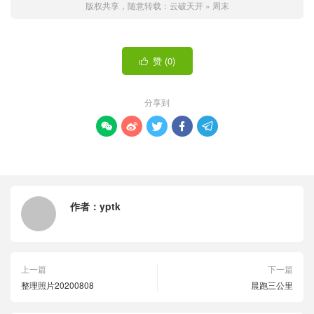
版权共享，随意转载：
云破天开
»
周末
赞 (
0
)

分享到





作者：
yptk
上一篇
下一篇
整理照片20200808
晨跑三公里