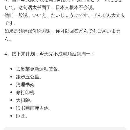
して。这句话太书面了，日本人根本不会说。
他们一般说，いいえ、だいじょうぶです。ぜんぜん大丈夫
です。
如果是领导跟你说谢谢，你可以回答どんでもございませ
ん。
4、接下来计划，今天完不成就顺延到周一：
去奥莱更新运动装备。
跑步五公里。
清理书架
修打印机
大扫除。
读书画画弹吉他。
睡觉。