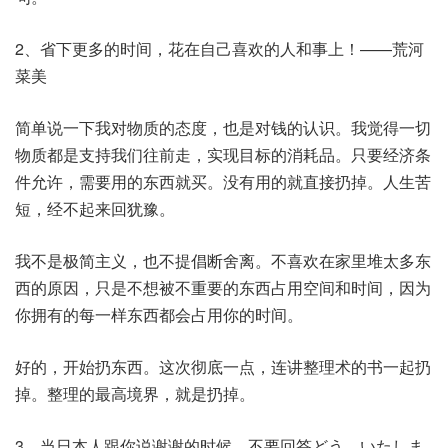
2、省下更多的时间，花在自己喜欢的人和事上！——荒河
菜美
简单说一下我对物质的态度，也是对钱的认识。我觉得一切
物质都是支持我们往前走，实现目标的消耗品。只要经济条
件允许，需要用的东西就买。没有用的就直接扔掉。人生苦
短，经不起来回犹豫。
我不是极简主义，也不提倡断舍离。不喜欢在家里堆太多东
西的原因，只是不想被不重要的东西占用空间和时间，因为
你拥有的每一样东西都会占用你的时间。
好的，开始扔东西。这次彻底一点，连讲整理术的书一起扔
掉。整理的最高境界，就是扔掉。
3、当日本人跟你说谢谢的时候，不要回答どう いたしま