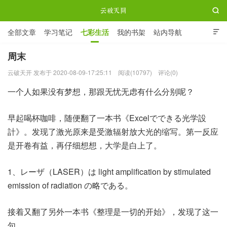

全部文章
学习笔记
七彩生活
我的书架
站内导航

ABOUT ME
周末
云破天开 发布于 2020-08-09-17:25:11
阅读(10797)
评论(0)
云破天开
一个人如果没有梦想，那跟无忧无虑有什么分别呢？
早起喝杯咖啡，随便翻了一本书《Excelでできる光学設
計》。发现了激光原来是受激辐射放大光的缩写。第一反应
是开卷有益，再仔细想想，大学是白上了。
1、レーザ（LASER）は light amplification by stimulated
emission of radiation の略である。
接着又翻了另外一本书《整理是一切的开始》，发现了这一
句。