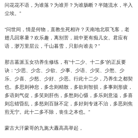
问花花不语，为谁落？为谁开？为谁肠断？半随流水，半入
尘埃。”
“问世间，情是何物，直教生死相许？天南地北双飞客，老
翅几回寒暑？欢乐趣，离别苦，就中更有痴儿女。君应有
语，渺万里层云，千山暮雪，只影向谁去？”
那古墓派玉女功养生修练，有“十二少、十二多”的正反要
诀：“少思、少念、少欲、少事、少语、少笑、少愁、少
乐、少喜、少怒、少好、少恶。行此十二少，乃养生之都契
也。多思则神怠，多念则精散，多欲则智损，多事则形疲，
多语则气促，多笑则肝伤，多愁则心慑，多乐则意溢，多喜
则忘错昏乱，多怒则百脉不定，多好则专迷不治，多恶则焦
煎无宁。此十二多不除，丧生之本也。”
蒙古大汗蒙哥的九旄大纛高高举起，