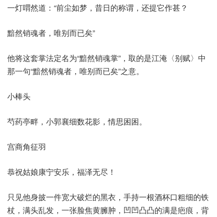
一灯喟然道：“前尘如梦，昔日的称谓，还提它作甚？
黯然销魂者，唯别而已矣”
他将这套掌法定名为“黯然销魂掌”，取的是江淹〈别赋〉中
那一句“黯然销魂者，唯别而已矣”之意。
小棒头
芍药亭畔，小郭襄细数花影，情思困困。
宫商角征羽
恭祝姑娘康宁安乐，福泽无尽！
只见他身披一件宽大破烂的黑衣，手持一根酒杯口粗细的铁
杖，满头乱发，一张脸焦黄臃肿，凹凹凸凸的满是疤痕，背