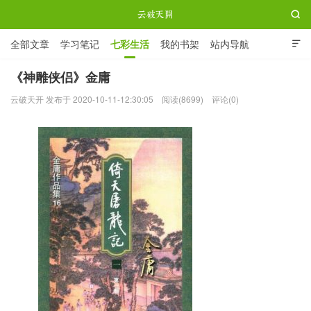

全部文章
学习笔记
七彩生活
我的书架
站内导航

ABOUT ME
《神雕侠侣》金庸
云破天开 发布于 2020-10-11-12:30:05
阅读(8699)
评论(0)
云破天开