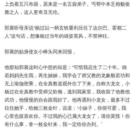
上负着五只布袋，原来是一名五袋弟子。丐帮中本乏相貌俊
雅之人，这人更奇丑无伦。
郭襄听母亲说“杨过以一柄玄铁重剑压住了达尔巴、霍都二
人”这句话，想像杨过当年的雄姿英风，不禁神往。
郭襄的贴身使女小棒头同来回报，
他那知郭襄这时心中想的却是：“可惜我迟生了二十年。倘
若妈妈先生我，再生姊姊，我学会了师父教的龙象般若功和
无上瑜伽密乘，在全真教道观外住了下来，自称大龙女，小
杨过在全真教中受师父欺侮，逃到我家里，我收留了他教他
武功，他慢慢的自会跟我好了。他再遇到小龙女，最多不过
拉住她手，给她三枚金针，说道：‘小妹子，你很可爱，我
心里也挺喜欢你。不过我的心已属大龙女了，请你莫怪！你
有什么事，拿一枚金针来，我一定给你办到。’