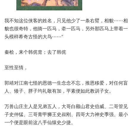
我不知这位侠客的姓名，只见他少了一条右臂，相貌⋯⋯相
貌也很奇特，他骑一匹马，牵一匹马，另外那匹马上带着一
头模样希奇古怪的大鸟⋯⋯”
秦桧，来个韩侂胄；去了韩侂
至性至情，
郭靖对江南七怪的恩德一生念念不忘，推恩移爱，对任何盲
人、矮子、胖子均礼敬有加，平素便如此教训子女。
万兽山庄主人是兄弟五人，大哥白额山君史伯威、二哥管见
子史仲猛、三哥青甲狮王史叔刚、四哥大力神史季强、最小
一个便是眼前这八手仙猿史少捷。