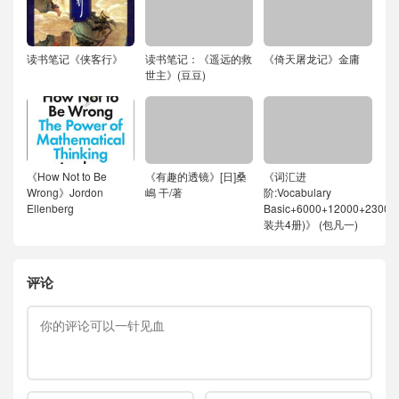
读书笔记《侠客行》
读书笔记：《遥远的救
《倚天屠龙记》金庸
世主》(豆豆)
《How Not to Be
《有趣的透镜》[日]桑
《词汇进
Wrong》Jordon
嶋 干/著
阶:Vocabulary
Ellenberg
Basic+6000+12000+23000
装共4册)》 (包凡一)
评论