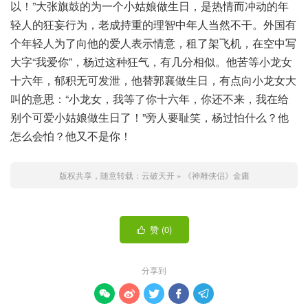
以！”大张旗鼓的为一个小姑娘做生日，是热情而冲动的年
轻人的狂妄行为，老成持重的理智中年人当然不干。外国有
个年轻人为了向他的爱人表示情意，租了架飞机，在空中写
大字“我爱你”，杨过这种狂气，有几分相似。他苦等小龙女
十六年，郁积无可发泄，他替郭襄做生日，有点向小龙女大
叫的意思：“小龙女，我等了你十六年，你还不来，我在给
别个可爱小姑娘做生日了！”旁人要耻笑，杨过怕什么？他
怎么会怕？他又不是你！
版权共享，随意转载：
云破天开
»
《神雕侠侣》金庸
赞 (
0
)

分享到




