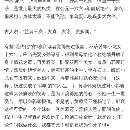
一种“象鸟”（Aepyornistitan），身高十尺余，体重一千余
磅，是世上最大的鸟类，在公元一六六○年前后绝种。象鸟
腿极粗，身体太重，不能飞翔。象鸟蛋比鸵鸟蛋大六倍。
古人说：“益者三友，友直、友谅、友多闻。”
有些“现代化”的“聪明”读者觉得杨过很蠢，不该苦等小龙女
十六年，应当先娶公孙绿萼，得到岳母给他半粒绝情丹解了
身上情花之毒，再娶程英、陆无双两个美女，最后与郭襄订
情，然后到绝情谷去，握着郭襄的小手，坐在石上，瞧瞧小
龙女有没有来，她如不来，再娶郭襄也就心安理得。（这
样，杨过变成了“聪明的”韦小宝！） 黄蓉怀疑杨过对小郭襄
这样大张旗鼓的祝寿，是为了骗得她的芳心，令她一生一世
受苦，用以向郭家报仇。不是的，黄蓉又不懂杨过了。郭襄
这样可爱的一个小妹妹，秀美豪迈，善解人意，聪明伶俐，
杨过心中早就真的喜欢她了，给她三枚金针，就是说：“不
论你叫我做什么，我都答允！就是要我为你死了也可