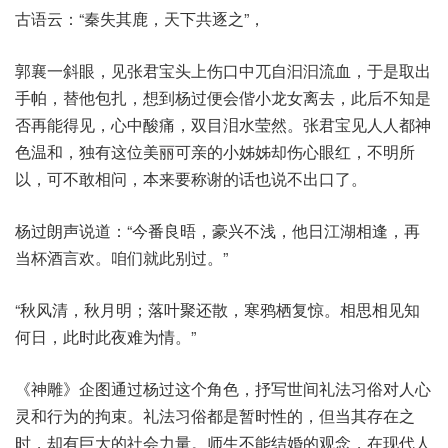
古语云：“秦失其鹿，天下共逐之”，
郭襄一斜眼，见张君宝头上伤口中兀自汩汩流血，于是取出
手帕，替他包扎，想到杨过便会偕小龙女离去，此后不知是
否再能得见，心中酸痛，双目泪水莹然。张君宝见人人都神
色温和，独有这位美丽可亲的小姊姊却伤心眼红，不明所
以，可不敢相问，本来要称谢的话也说不出口了。
杨过朗声说道：“今番良晤，豪兴不浅，他日江湖相逢，再
当杯酒言欢。咱们就此别过。”
“秋风清，秋月明；落叶聚还散，寒鸦栖复惊。相思相见知
何日，此时此夜难为情。”
《神雕》企图通过杨过这个角色，抒写世间礼法习俗对人心
灵和行为的拘束。礼法习俗都是暂时性的，但当其存在之
时，却有巨大的社会力量。师生不能结婚的观念，在现代人