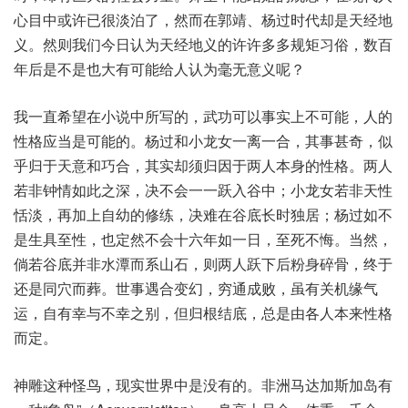
心目中或许已很淡泊了，然而在郭靖、杨过时代却是天经地
义。然则我们今日认为天经地义的许许多多规矩习俗，数百
年后是不是也大有可能给人认为毫无意义呢？
我一直希望在小说中所写的，武功可以事实上不可能，人的
性格应当是可能的。杨过和小龙女一离一合，其事甚奇，似
乎归于天意和巧合，其实却须归因于两人本身的性格。两人
若非钟情如此之深，决不会一一跃入谷中；小龙女若非天性
恬淡，再加上自幼的修练，决难在谷底长时独居；杨过如不
是生具至性，也定然不会十六年如一日，至死不悔。当然，
倘若谷底并非水潭而系山石，则两人跃下后粉身碎骨，终于
还是同穴而葬。世事遇合变幻，穷通成败，虽有关机缘气
运，自有幸与不幸之别，但归根结底，总是由各人本来性格
而定。
神雕这种怪鸟，现实世界中是没有的。非洲马达加斯加岛有