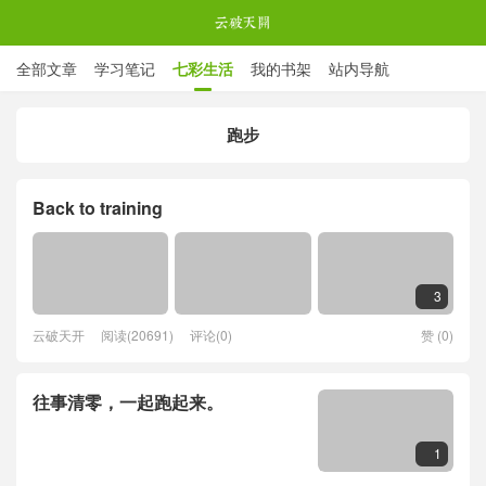

全部文章
学习笔记
七彩生活
我的书架
站内导航

ABOUT ME
跑步
云破天开
Back to training
3

云破天开
阅读(20691)
评论(0)
赞 (
0
)

往事清零，一起跑起来。
1
