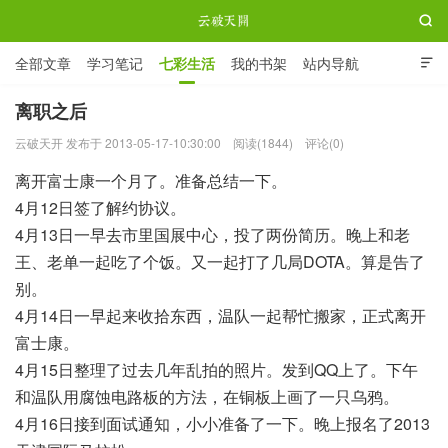

全部文章
学习笔记
七彩生活
我的书架
站内导航

ABOUT ME
离职之后
云破天开 发布于 2013-05-17-10:30:00
阅读(1844)
评论(0)
云破天开
离开富士康一个月了。准备总结一下。
4月12日签了解约协议。
4月13日一早去市里国展中心，投了两份简历。晚上和老
王、老单一起吃了个饭。又一起打了几局DOTA。算是告了
别。
4月14日一早起来收拾东西，温队一起帮忙搬家，正式离开
富士康。
4月15日整理了过去几年乱拍的照片。发到QQ上了。下午
和温队用腐蚀电路板的方法，在铜板上画了一只乌鸦。
4月16日接到面试通知，小小准备了一下。晚上报名了2013