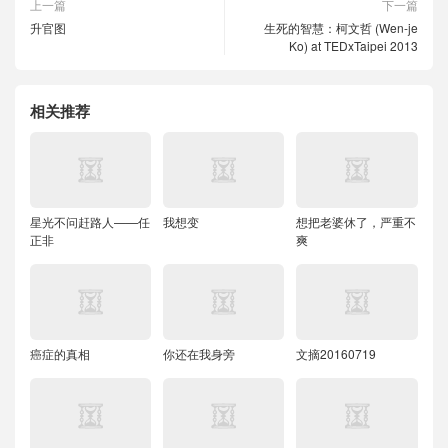
上一篇
下一篇
升官图
生死的智慧：柯文哲 (Wen-je
Ko) at TEDxTaipei 2013
相关推荐
星光不问赶路人——任
我想变
想把老婆休了，严重不
正非
爽
癌症的真相
​你还在我身旁
文摘20160719