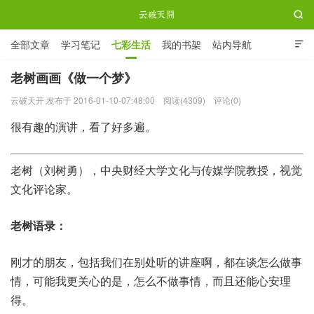

全部文章
学习笔记
七彩生活
我的书架
站内导航

ABOUT ME
老树画画《做一个梦》
云破天开 发布于 2016-01-10-07:48:00
阅读(4309)
评论(0)
云破天开
很有趣的演讲，看了好多遍。
老树（刘树勇），中央财经大学文化与传媒学院教授，视觉
文化评论家。
老树语录：
刚才的朋友，包括我们在别处听的讲座啊，都在谈怎么做事
情，可能我更关心的是，怎么不做事情，而且还能心安理
得。