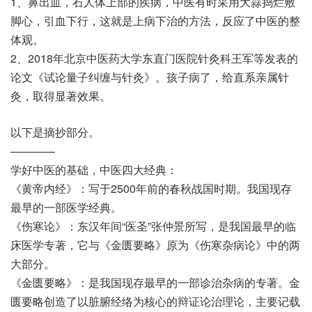
1、鼻出血，石人体上部的疾病，中医有时采用大蒜捣烂敷
脚心，引血下行，这就是上病下治的方法，反应了中医的整
体观。
2、2018年北京中医药大学东直门医院针灸科王军等发表的
论文《试论量子纠缠与针灸》。孩子病了，给直系亲属针
灸，取得显著效果。
以下是摘抄部分。
————
学好中医的基础，中医四大经典：
《黄帝内经》：写于2500年前的春秋战国时期。我国现存
最早的一部医学经典。
《伤寒论》：东汉年间“医圣”张仲景所写，是我国最早的临
床医学专著，它与《金匮要略》原为《伤寒杂病论》中的两
大部分。
《金匮要略》：是我国现存最早的一部诊治杂病的专著。金
匮要略创造了以脏腑经络为核心的辩证论治理论，主要记载