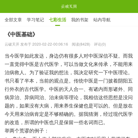

全部文章
学习笔记
七彩生活
我的书架
站内导航

ABOUT ME
《中医基础》
云破天开 发布于 2020-02-22-00:06:16
阅读(8428)
评论(0)
云破天开
当今医学如此发达，身边仍有很多人对中医深信不疑。而我
一直觉得中医是古代医学，可以当做文化来传承，不能用来
治病救人。为了验证我的想法，我决定研究一下中医理论。
书只看了半本，当前的观点是。传统中医是一门披着阴阳五
行外衣的古代医学。中医的天人合一、有诸内而形诸外、同
病异治、异病同治、治未病等理论，我相信这些思想是没问
题的，如果没有大病，用来养生保健也是可以的。但是放在
今天用来治病肯定是不够精确的。据我猜测，经过现代医学
的改造，所谓的中医也只是保留一些名词而已。
举两个荒谬的例子：