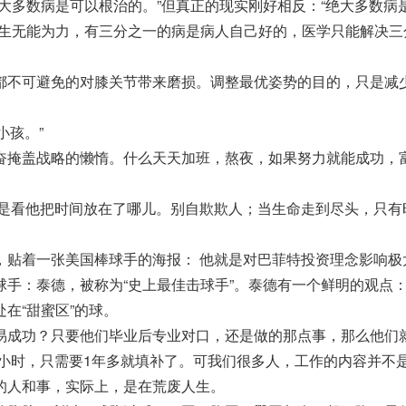
大多数病是可以根治的。”但真正的现实刚好相反：“绝大多数病
医生无能为力，有三分之一的病是病人自己好的，医学只能解决三
都不可避免的对膝关节带来磨损。调整最优姿势的目的，只是减
。
小孩。”
奋掩盖战略的懒惰。什么天天加班，熬夜，如果努力就能成功，
。
是看他把时间放在了哪儿。别自欺欺人；当生命走到尽头，只有
，贴着一张美国棒球手的海报： 他就是对巴菲特投资理念影响极
球手：泰德，被称为“史上最佳击球手”。泰德有一个鲜明的观点
在“甜蜜区”的球。
易成功？只要他们毕业后专业对口，还是做的那点事，那么他们就
0小时，只需要1年多就填补了。可我们很多人，工作的内容并不
的人和事，实际上，是在荒废人生。