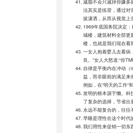
减脂不会只减掉你嫌多
法其实是练背，通过对
拔潇洒，从而从视觉上
1969年底国务院决
城楼，建筑材料全部更
楼，也就是我们现在看
一女人抱着婴儿去看病
良。”女人大怒道:“你
自律是平衡内在冲动（i
益，而非眼前的满足来做
例如，在“明天的工作”
发明的根本源于懒。科
了复杂的选择，节省出
永远不能复合的，往往
早睡是理性在这个时代
我们用性来促销一切东