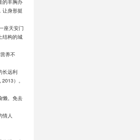
佳的丰胸办
，让身形挺
一座天安门
土结构的城
儿营养不
的长远利
2013）。
偷懒。免去
的情人