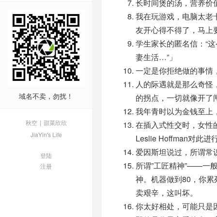
长时间煲的汤，营养价
我在玩游戏，电脑太老
友开心得不得了，马上
学生家长的匿名信：“
妻生活…”」
一定是你拒绝做的事情
人的际遇就是那么奇怪
域名不卖，勿扰！
的拐点，一切就像开了
我年青时以为金钱至上
秋空
|
甜菜欣欣
在插入式性交时，女性
JiaYin's Life
Leslie Hoffm
爱因斯坦说过，所谓常
登陆
所谓”工匠精神”——一
注册
神。机器做到80，你
卖艰辛，这叫坏。
你太好相处，可能只是