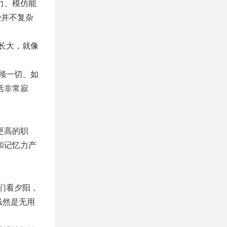
力、模仿能
些并不复杂
长大，就像
顾一切、如
活非常寂
更高的职
和记忆力产
们看夕阳，
虽然是无用