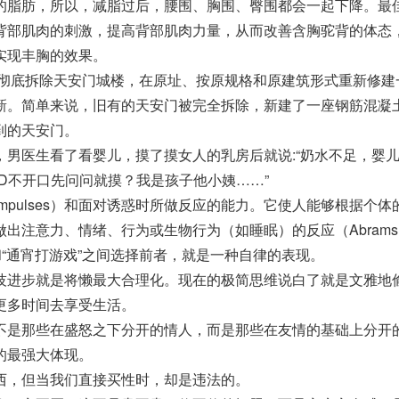
的脂肪，所以，减脂过后，腰围、胸围、臀围都会一起下降。最
背部肌肉的刺激，提高背部肌肉力量，从而改善含胸驼背的体态
实现丰胸的效果。
定：彻底拆除天安门城楼，在原址、按原规格和原建筑形式重新修建
新。简单来说，旧有的天安门被完全拆除，新建了一座钢筋混凝
到的天安门。
，男医生看了看婴儿，摸了摸女人的乳房后就说:“奶水不足，婴
TMD不开口先问问就摸？我是孩子他小姨……”
mpulses）和面对诱惑时所做反应的能力。它使人能够根据个体
出注意力、情绪、行为或生物行为（如睡眠）的反应（Abrams, 
和“通宵打游戏”之间选择前者，就是一种自律的表现。
技进步就是将懒最大合理化。现在的极简思维说白了就是文雅地
更多时间去享受生活。
不是那些在盛怒之下分开的情人，而是那些在友情的基础上分开
的最强大体现。
西，但当我们直接买性时，却是违法的。