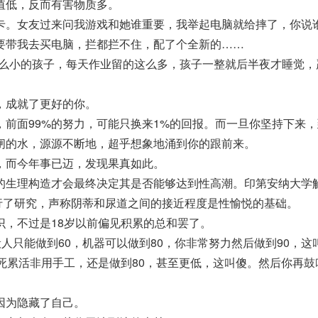
值低，反而有害物质多。
卡。女友过来问我游戏和她谁重要，我举起电脑就给摔了，你说
要带我去买电脑，拦都拦不住，配了个全新的……
这么小的孩子，每天作业留的这么多，孩子一整就后半夜才睡觉，
，成就了更好的你。
，前面99%的努力，可能只换来1%的回报。而一旦你坚持下来
闸的水，源源不断地，超乎想象地涌到你的跟前来。
，而今年事已迈，发现果真如此。
的生理构造才会最终决定其是否能够达到性高潮。印第安纳大学
an对此进行了研究，声称阴蒂和尿道之间的接近程度是性愉悦的基础。
识，不过是18岁以前偏见积累的总和罢了。
般人只能做到60，机器可以做到80，你非常努力然后做到90，这
累死累活非用手工，还是做到80，甚至更低，这叫傻。然后你再鼓
因为隐藏了自己。