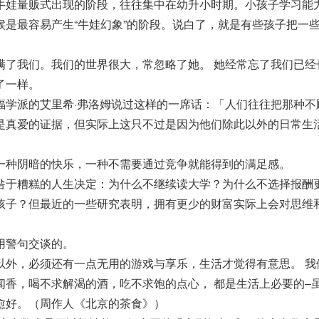
牛娃量贩式出现的阶段，往往集中在幼升小时期。小孩子学习能
候是最容易产生“牛娃幻象”的阶段。说白了，就是有些孩子把一
满了我们。我们的世界很大，常忽略了她。 她经常忘了我们已经
了一样。
福学派的艾里希·弗洛姆说过这样的一席话：「人们往往把那种不
是真爱的证据，但实际上这只不过是因为他们除此以外的日常生
一种阴暗的快乐，一种不需要通过竞争就能得到的满足感。
咎于糟糕的人生决定：为什么不继续读大学？为什么不选择报酬
孩子？但最近的一些研究表明，拥有更少的财富实际上会对思维
用警句交谈的。
以外，必须还有一点无用的游戏与享乐，生活才觉得有意思。 我
闻香，喝不求解渴的酒，吃不求饱的点心， 都是生活上必要的–
愈好。（周作人《北京的茶食》）