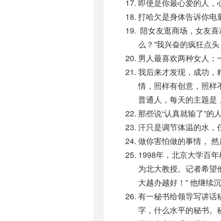
即使是你最心爱的人，
打哈欠是身体告诉你电量
陪女友逛商场，女友喜
么？”我兴奋的疯狂点头
男人最喜欢两种女人：
我后来才发现，成功，
情，照样有创意，照样
普通人，每天的主题是
那些说“认真就输了”的
汗只是调节体温的水，
做你害怕做的事情， 
1998年，北京大学百
为北大教授。记者希望
大越办越好！” 他继续
有一秘书给领导写讲话
字，什么水平的秘书。