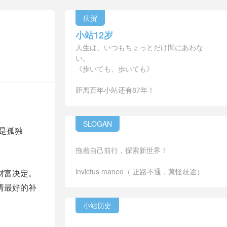
庆贺
小站12岁
人生は、いつもちょっとだけ間にあわな
い。
《歩いても、歩いても》
距离百年小站还有87年！
SLOGAN
是孤独
拖着自己前行，探索新世界！
invictus maneo（ 正路不通，莫怪歧途）
财富决定。
请最好的补
小站历史