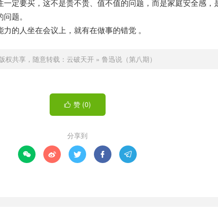
住一定要买，这不是贵不贵、值不值的问题，而是家庭安全感，
的问题。
能力的人坐在会议上，就有在做事的错觉 。
版权共享，随意转载：
云破天开
»
鲁迅说（第八期）
赞 (
0
)

分享到




