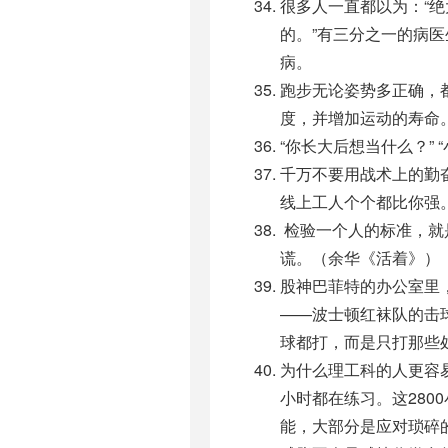
很多人一直都以为：“绝
的。”有三分之一的病
病。
跑步无论姿势多正确，
度，并增加运动的寿命
“你长大后想当什么？” “
千万不要用战术上的勤
线上工人个个都比你强
检验一个人的标准，就
谎。（余华《活着》）
股神巴菲特的办公室里
——波士顿红袜队的击
球都打，而是只打那些处
为什么理工科的人更容
小时都在练习。这280
能，大部分是应对琐碎