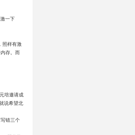
刺激一下
，照样有激
行内存。而
蔡元培邀请成
就说希望北
话写错三个