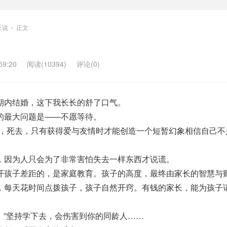
天说
正文
>
9:20
阅读(10394)
评论(0)
期内结婚，这下我长长的舒了口气。
的最大问题是——不愿等待。
活，死去，只有获得爱与友情时才能创造一个短暂幻象相信自己不
，因为人只会为了非常害怕失去一样东西才说谎。
开孩子差距的，是家庭教育。孩子的高度，最终由家长的智慧与
，每天花时间点拨孩子，孩子自然开窍。有钱的家长，能为孩子
。
有。”坚持学下去，会伤害到你的同龄人……