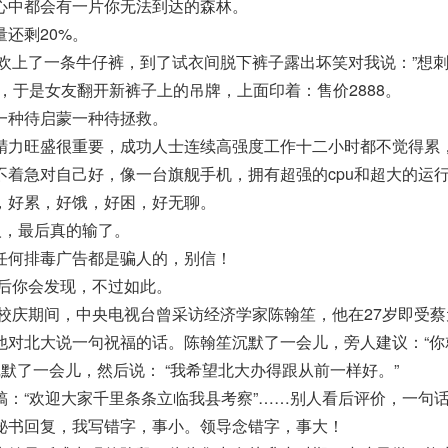
心中都会有一片你无法到达的森林。
还剩20%。
欢上了一条牛仔裤，到了试衣间脱下裤子露出坏笑对我说：”想
，于是女友翻开新裤子上的吊牌，上面印着：售价2888。
一种待启蒙一种待拯救。
精力旺盛很重要，成功人士连续高强度工作十二小时都不觉得累
不着急对自己好，像一台旗舰手机，拥有超强的cpu和超大的运
，好累，好饿，好困，好无聊。
人，最后真的输了。
任何排毒广告都是骗人的，别信！
然后你会发现，不过如此。
年校庆期间，中央电视台曾采访经济学家陈翰笙，他在27岁即受
他对北大说一句祝福的话。陈翰笙沉默了一会儿，旁人建议：“你
沉默了一会儿，然后说： “我希望北大办得跟从前一样好。”
稿：“欢迎大家千里条条立临我县考察”……别人看后评价，一句
秘书回复，我写错字，事小。领导念错字，事大！